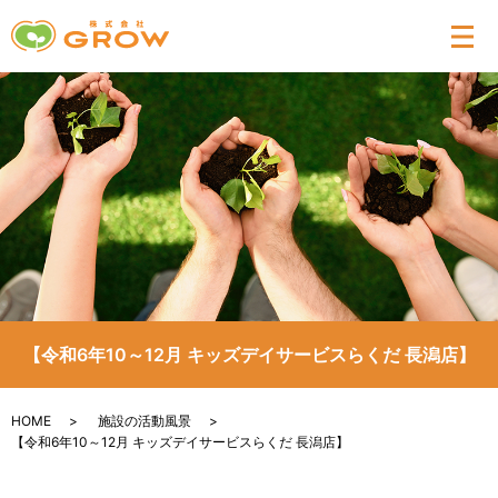
メ
【令和6年10～12月 キッズデイサービスらくだ 長潟店】
HOME
施設の活動風景
【令和6年10～12月 キッズデイサービスらくだ 長潟店】