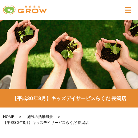
メ
【平成30年8月】キッズデイサービスらくだ 長潟店
HOME
施設の活動風景
【平成30年8月】キッズデイサービスらくだ 長潟店