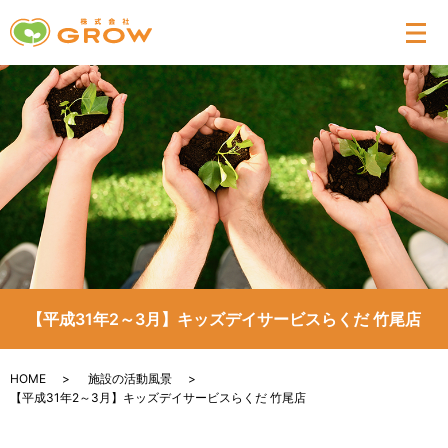
メ
【平成31年2～3月】キッズデイサービスらくだ 竹尾店
HOME
施設の活動風景
【平成31年2～3月】キッズデイサービスらくだ 竹尾店