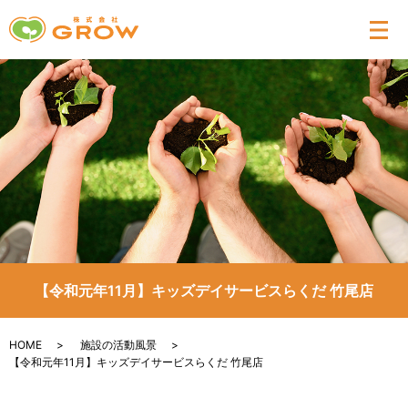
メ
【令和元年11月】キッズデイサービスらくだ 竹尾店
HOME
施設の活動風景
【令和元年11月】キッズデイサービスらくだ 竹尾店