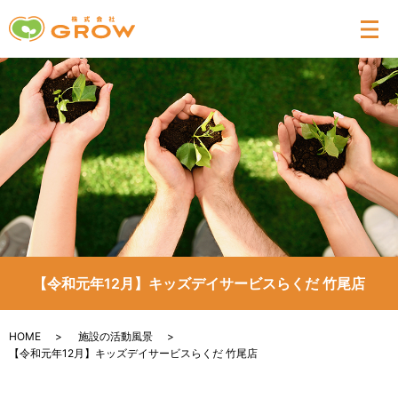
メ
【令和元年12月】キッズデイサービスらくだ 竹尾店
HOME
施設の活動風景
【令和元年12月】キッズデイサービスらくだ 竹尾店