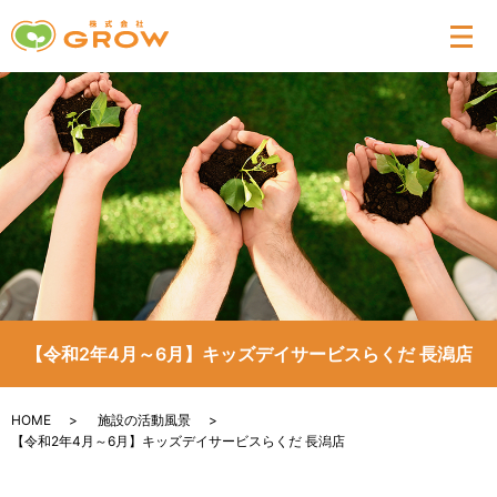
メ
【令和2年4月～6月】キッズデイサービスらくだ 長潟店
HOME
施設の活動風景
【令和2年4月～6月】キッズデイサービスらくだ 長潟店