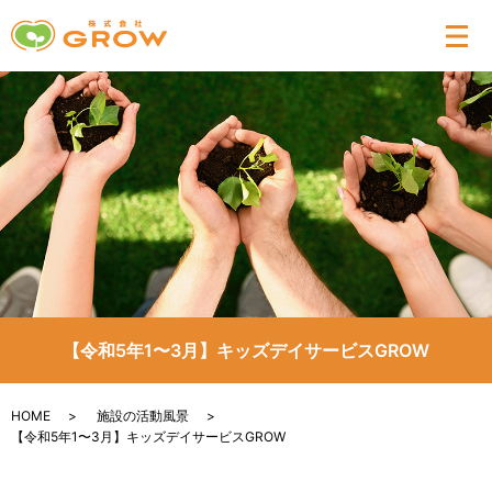
メ
【令和5年1〜3月】キッズデイサービスGROW
HOME
施設の活動風景
【令和5年1〜3月】キッズデイサービスGROW